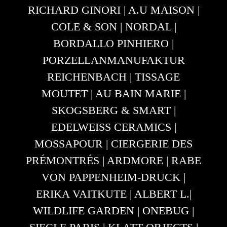
SKOGSBERG & SMART |
EDELWEISS CERAMICS |
MOSSAPOUR | CIERGERIE DES
PRÉMONTRÉS | ARDMORE | RABE
VON PAPPENHEIM-DRUCK |
ERIKA VAITKUTE | ALBERT L.|
WILDLIFE GARDEN | ONEBUG |
SIECLE PARIS | KLATT OBJECTS |
LINDA URUBURU |
LAMPENSCHIRM MANUFAKTUR
LIVIA REIMERS | SIGNATURE |
FIORIRA UN GIARDINO