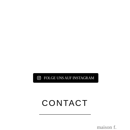
FOLGE UNS AUF INSTAGRAM
CONTACT
maison f.
Poolstraße 32
20355 Hamburg
+49 173 7678426
info@maison-f.de
www.maison-f.de