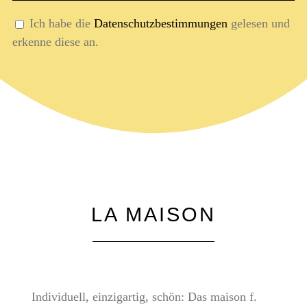
LA MAISON
Individuell, einzigartig, schön: Das maison f.
verspricht einen Wohlfühlcharakter mit
besonderen Accessoires. Darunter zum Beispiel
Porzellan aus Italien oder Raumdüfte aus
Südfrankreich, die es exklusiv für Hamburg
gibt, wenn nicht sogar für Deutschland. Dafür
verantwortlich zeichnet Falk Pachulski. Er liebt
das Schöne im Leben. Er ist ein Lebemensch.
Sein Ziel? Er möchte mit maison f. die Antwort