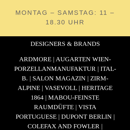
ARDMORE | AUGARTEN WIEN-
PORZELLANMANUFAKTUR | ITAL-
B. | SALON MAGAZIN | ZIRM-
ALPINE | VASEVOLL | HERITAGE
1864 | MABOU-FEINSTE
RAUMDÜFTE | VISTA
PORTUGUESE | DUPONT BERLIN |
COLEFAX AND FOWLER |
RICHARD GINORI | A.U MAISON |
COLE & SON | NORDAL |
BORDALLO PINHIERO |
PORZELLANMANUFAKTUR
REICHENBACH | TISSAGE
MOUTET | AU BAIN MARIE |