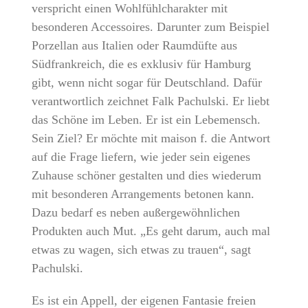
auf die Frage liefern, wie jeder sein eigenes
Zuhause schöner gestalten und dies wiederum
mit besonderen Arrangements betonen kann.
Dazu bedarf es neben außergewöhnlichen
Produkten auch Mut. „Es geht darum, auch mal
etwas zu wagen, sich etwas zu trauen“, sagt
Pachulski.
Es ist ein Appell, der eigenen Fantasie freien
Lauf zu lassen. Warum nicht Farben und
Objekte vermischen, um etwas Schönes zu
erschaffen – fern jeglicher Kataloge und
Möbelhäuser. Denn: Die eigenen vier Wände
sind der Schutzwall eines jeden Menschen und
dieser sollte deshalb so schön, einzigartig und
individuell sein wie möglich.