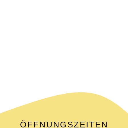
ÖFFNUNGSZEITEN
MONTAG – SAMSTAG: 11 –
18.30 UHR
DESIGNERS & BRANDS